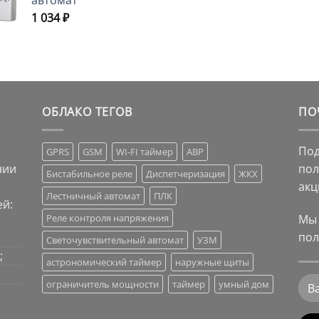
автомат
1 034
₽
ОБЛАКО ТЕГОВ
ПО
Под
GPRS
GSM
WI-FI таймер
АВР
нии
пол
Бистабильное реле
Диспетчеризация
ЖКХ
акц
Лестничный автомат
ПЛК
й:
Мы 
Реле контроля напряжения
пол
Светочувствительный автомат
УЗМ
;
астрономический таймер
наружные щиты
ограничитель мощности
таймер
умный дом