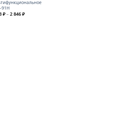
ьтифункциональное
-91H
Диапазон
63
₽
–
2 846
₽
цен:
2
663 ₽
–
2
846 ₽