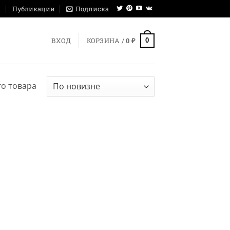
ы
Публикации
Подписка
0
ВХОД
КОРЗИНА /
0
₽
о товара