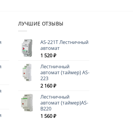
ЛУЧШИЕ ОТЗЫВЫ
я
AS-221T Лестничный
автомат
1 520
₽
я
Лестничный
автомат (таймер) AS-
223
2 160
₽
я
Лестничный
автомат (таймер)AS-
B220
я
1 560
₽