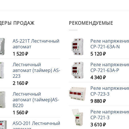
ДЕРЫ ПРОДАЖ
РЕКОМЕНДУЕМЫЕ
AS-221T Лестничный
Реле напряжени
автомат
CP-721-63A-N
1 520
₽
5 120
₽
Лестничный
Реле напряжени
автомат (таймер) AS-
CP-721-63A-P
223
4 340
₽
2 160
₽
Реле напряжени
Лестничный
CP-723-3
автомат (таймер)AS-
9 880
₽
B220
Реле напряжени
1 560
₽
CP-721-3
ASO-201 Лестничный
3 610
₽