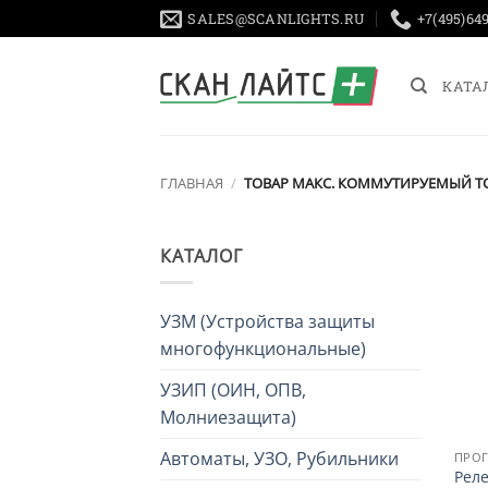
Skip
SALES@SCANLIGHTS.RU
+7(495)64
to
content
КАТА
ГЛАВНАЯ
/
ТОВАР МАКС. КОММУТИРУЕМЫЙ Т
КАТАЛОГ
УЗМ (Устройства защиты
многофункциональные)
УЗИП (ОИН, ОПВ,
Молниезащита)
Автоматы, УЗО, Рубильники
Рел