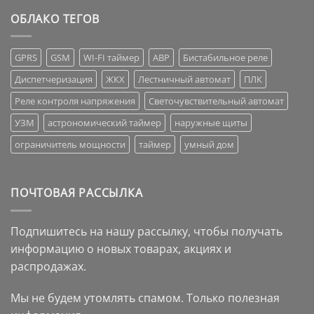
ОБЛАКО ТЕГОВ
GPRS
GSM
WI-FI таймер
АВР
Бистабильное реле
Диспетчеризация
ЖКХ
Лестничный автомат
ПЛК
Реле контроля напряжения
Светочувствительный автомат
УЗМ
астрономический таймер
наружные щиты
ограничитель мощности
таймер
умный дом
ПОЧТОВАЯ РАССЫЛКА
Подпишитесь на нашу рассылку, чтобы получать
информацию о новых товарах, акциях и
распродажах.
Мы не будем утомлять спамом. Только полезная