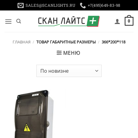
Skip
SALES@SCANLIGHTS.RU
+7(495)649-83-98
to
content
0
ГЛАВНАЯ
/
ТОВАР ГАБАРИТНЫЕ РАЗМЕРЫ
/
366*200*118
МЕНЮ