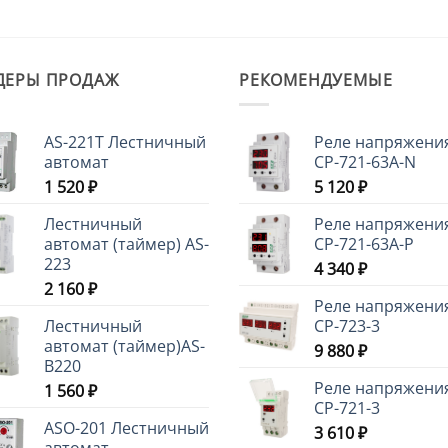
ДЕРЫ ПРОДАЖ
РЕКОМЕНДУЕМЫЕ
AS-221T Лестничный
Реле напряжени
автомат
CP-721-63A-N
1 520
₽
5 120
₽
Лестничный
Реле напряжени
автомат (таймер) AS-
CP-721-63A-P
223
4 340
₽
2 160
₽
Реле напряжени
Лестничный
CP-723-3
автомат (таймер)AS-
9 880
₽
B220
Реле напряжени
1 560
₽
CP-721-3
ASO-201 Лестничный
3 610
₽