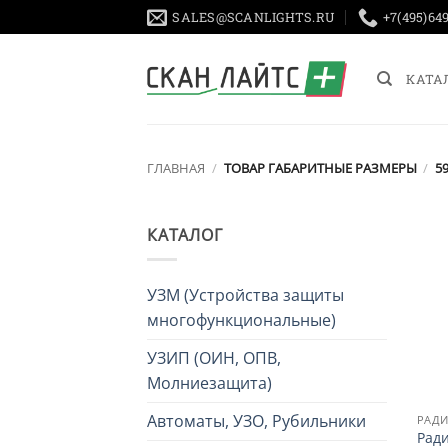
Skip
SALES@SCANLIGHTS.RU
+7(495)64
to
content
КАТА
ГЛАВНАЯ
/
ТОВАР ГАБАРИТНЫЕ РАЗМЕРЫ
/
59
КАТАЛОГ
УЗМ (Устройства защиты
многофункциональные)
УЗИП (ОИН, ОПВ,
Молниезащита)
Автоматы, УЗО, Рубильники
РАД
Рад