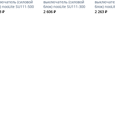
лючатель (силовой
выключатель (силовой
выключате
) nooLite SU111-500
блок) nooLite SU111-300
блок) nooLi
93
₽
2 606
₽
2 263
₽