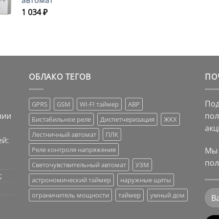
автомат
1 034
₽
ОБЛАКО ТЕГОВ
ПО
Под
GPRS
GSM
WI-FI таймер
АВР
нии
пол
Бистабильное реле
Диспетчеризация
ЖКХ
акц
Лестничный автомат
ПЛК
й:
Мы 
Реле контроля напряжения
пол
Светочувствительный автомат
УЗМ
;
астрономический таймер
наружные щиты
ограничитель мощности
таймер
умный дом