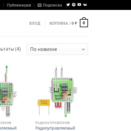
ы
Публикации
Подписка
0
ВХОД
КОРЗИНА /
0
₽
Сортировка:
ьтаты (4)
самые
недавние
ВЛЕНИЕ
РАДИОУПРАВЛЕНИЕ
вляемый
Радиоуправляемый