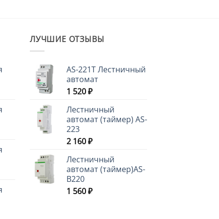
ЛУЧШИЕ ОТЗЫВЫ
я
AS-221T Лестничный
автомат
1 520
₽
я
Лестничный
автомат (таймер) AS-
223
2 160
₽
я
Лестничный
автомат (таймер)AS-
B220
я
1 560
₽