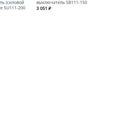
ль (силовой
выключатель SB111-150
te SU111-200
3 051
₽