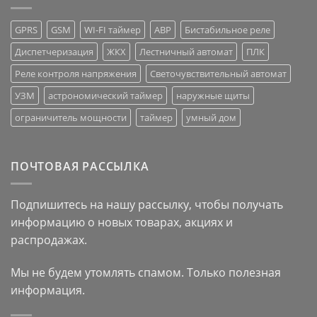
GPRS
GSM
WI-FI таймер
АВР
Бистабильное реле
Диспетчеризация
ЖКХ
Лестничный автомат
ПЛК
Реле контроля напряжения
Светочувствительный автомат
УЗМ
астрономический таймер
наружные щиты
ограничитель мощности
таймер
умный дом
ПОЧТОВАЯ РАССЫЛКА
Подпишитесь на нашу рассылку, чтобы получать
информацию о новых товарах, акциях и
распродажах.
Мы не будем утомлять спамом. Только полезная
информация.