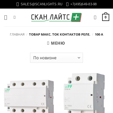
Skip
SALES@SCANLIGHTS.RU
+7(495)649-83-98
to
content
0
ГЛАВНАЯ
/
ТОВАР МАКС. ТОК КОНТАКТОВ РЕЛЕ.
/
100 А
МЕНЮ