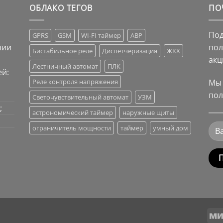
ОБЛАКО ТЕГОВ
ПО
Под
GPRS
GSM
WI-FI таймер
АВР
нии
пол
Бистабильное реле
Диспетчеризация
ЖКХ
акц
Лестничный автомат
ПЛК
й:
Мы 
Реле контроля напряжения
пол
Светочувствительный автомат
УЗМ
;
астрономический таймер
наружные щиты
ограничитель мощности
таймер
умный дом
Alte