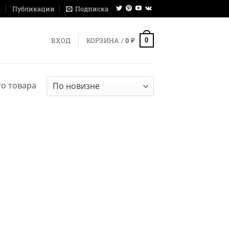
ы
Публикации
Подписка
0
ВХОД
КОРЗИНА /
0
₽
о товара