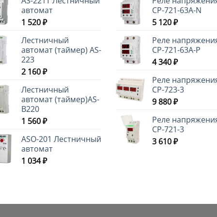
AS-221T Лестничный
Реле напряжени
автомат
CP-721-63A-N
1 520
₽
5 120
₽
Лестничный
Реле напряжени
автомат (таймер) AS-
CP-721-63A-P
223
4 340
₽
2 160
₽
Реле напряжени
Лестничный
CP-723-3
автомат (таймер)AS-
9 880
₽
B220
Реле напряжени
1 560
₽
CP-721-3
ASO-201 Лестничный
3 610
₽
автомат
1 034
₽