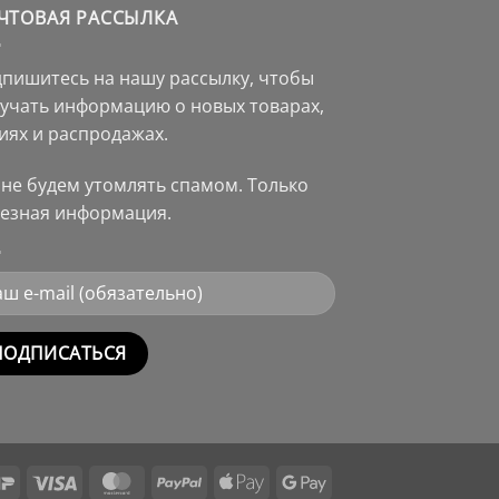
ЧТОВАЯ РАССЫЛКА
пишитесь на нашу рассылку, чтобы
учать информацию о новых товарах,
иях и распродажах.
не будем утомлять спамом. Только
езная информация.
rnative:
Mir
Visa
MasterCard
PayPal
Apple
Google