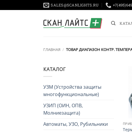
Skip
SALES@SCANLIGHTS.RU
+7(495)64
to
content
КАТА
ГЛАВНАЯ
/
ТОВАР ДИАПАЗОН КОНТР. ТЕМПЕР
КАТАЛОГ
УЗМ (Устройства защиты
многофункциональные)
УЗИП (ОИН, ОПВ,
Молниезащита)
Автоматы, УЗО, Рубильники
Тер