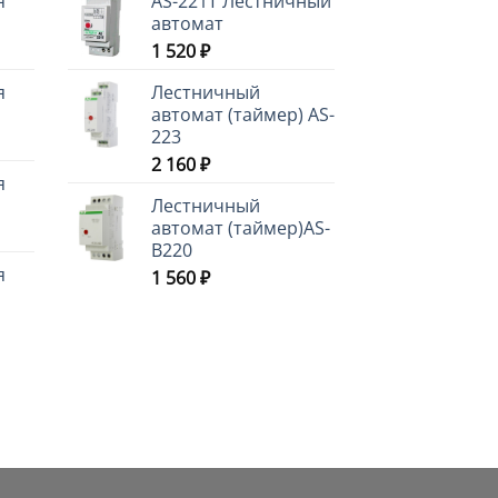
я
AS-221T Лестничный
автомат
1 520
₽
я
Лестничный
автомат (таймер) AS-
223
2 160
₽
я
Лестничный
автомат (таймер)AS-
B220
я
1 560
₽