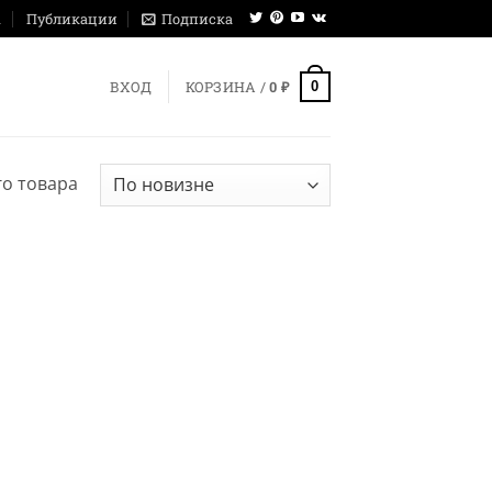
ы
Публикации
Подписка
0
ВХОД
КОРЗИНА /
0
₽
о товара