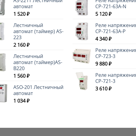
AS-221T Лестничный
Реле напряжени
автомат
CP-721-63A-N
1 520
₽
5 120
₽
Лестничный
Реле напряжени
автомат (таймер) AS-
CP-721-63A-P
223
4 340
₽
2 160
₽
Реле напряжени
Лестничный
CP-723-3
автомат (таймер)AS-
9 880
₽
B220
Реле напряжени
1 560
₽
CP-721-3
ASO-201 Лестничный
3 610
₽
автомат
1 034
₽