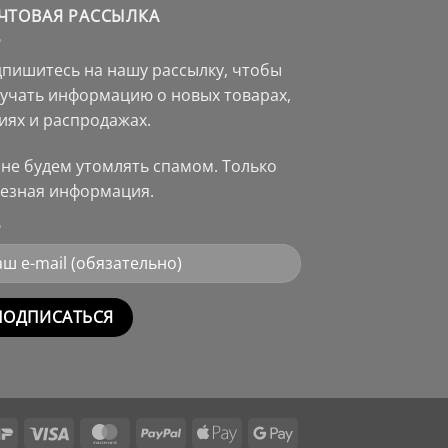
ЧТОВАЯ РАССЫЛКА
пишитесь на нашу рассылку, чтобы
учать информацию о новых товарах,
иях и распродажах.
не будем утомлять спамом. Только
езная информация.
rnative:
Mir
Visa
MasterCard
PayPal
Apple
Google