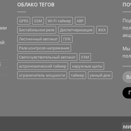
ОБЛАКО ТЕГОВ
ПО
Под
GPRS
GSM
WI-FI таймер
АВР
нии
пол
Бистабильное реле
Диспетчеризация
ЖКХ
акц
Лестничный автомат
ПЛК
й:
Мы 
Реле контроля напряжения
пол
Светочувствительный автомат
УЗМ
;
астрономический таймер
наружные щиты
ограничитель мощности
таймер
умный дом
Alte