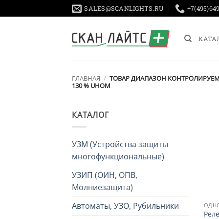
Skip
SALES@SCANLIGHTS.RU
+7(495)64
to
content
КАТА
ГЛАВНАЯ
/
ТОВАР ДИАПАЗОН КОНТРОЛИРУЕ
130 % UНОМ
КАТАЛОГ
УЗМ (Устройства защиты
многофункциональные)
УЗИП (ОИН, ОПВ,
Молниезащита)
Автоматы, УЗО, Рубильники
Реле