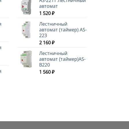
я
AS-221T Лестничный
автомат
1 520
₽
я
Лестничный
автомат (таймер) AS-
223
2 160
₽
я
Лестничный
автомат (таймер)AS-
B220
я
1 560
₽