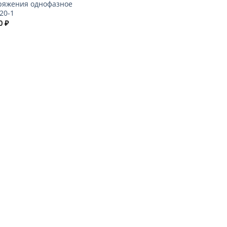
ряжения однофазное
20-1
60
₽