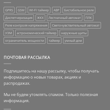
GPRS
GSM
WI-FI таймер
АВР
Бистабильное реле
Диспетчеризация
ЖКХ
Лестничный автомат
ПЛК
Реле контроля напряжения
Светочувствительный автомат
УЗМ
астрономический таймер
наружные щиты
ограничитель мощности
таймер
умный дом
ПОЧТОВАЯ РАССЫЛКА
Подпишитесь на нашу рассылку, чтобы получать
информацию о новых товарах, акциях и
распродажах.
Мы не будем утомлять спамом. Только полезная
информация.