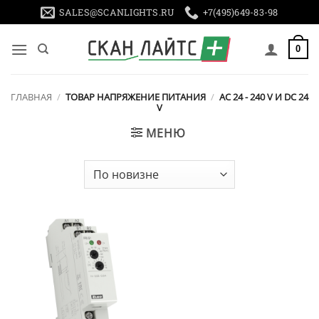
Skip
SALES@SCANLIGHTS.RU
+7(495)649-83-98
to
content
0
ГЛАВНАЯ
/
ТОВАР НАПРЯЖЕНИЕ ПИТАНИЯ
/
AC 24 - 240 V И DC 24
V
МЕНЮ