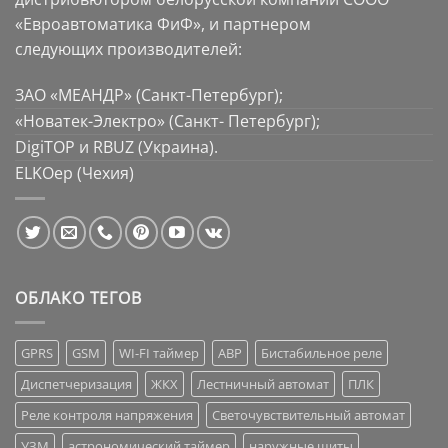
«Евроавтоматика ФиФ», и партнером
следующих производителей:
ЗАО «МЕАНДР» (Санкт-Петербург);
«Новатек-Электро» (Санкт- Петербург);
DigiTOP и RBUZ (Украина).
ELKOep (Чехия)
ОБЛАКО ТЕГОВ
GPRS
GSM
WI-FI таймер
АВР
Бистабильное реле
Диспетчеризация
ЖКХ
Лестничный автомат
ПЛК
Реле контроля напряжения
Светочувствительный автомат
УЗМ
астрономический таймер
наружные щиты