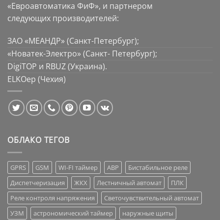
«Евроавтоматика ФиФ», и партнером
следующих производителей:
ЗАО «МЕАНДР» (Санкт-Петербург);
«Новатек-Электро» (Санкт- Петербург);
DigiTOP и RBUZ (Украина).
ELKOep (Чехия)
ОБЛАКО ТЕГОВ
GPRS
GSM
WI-FI таймер
АВР
Бистабильное реле
Диспетчеризация
ЖКХ
Лестничный автомат
ПЛК
Реле контроля напряжения
Светочувствительный автомат
УЗМ
астрономический таймер
наружные щиты