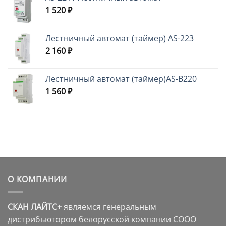
1 520
₽
Лестничный автомат (таймер) AS-223
2 160
₽
Лестничный автомат (таймер)AS-B220
1 560
₽
О КОМПАНИИ
СКАН ЛАЙТС+
являемся генеральным
дистрибьютором белорусской компании СООО