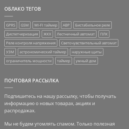
ОБЛАКО ТЕГОВ
GPRS
GSM
WI-FI таймер
АВР
Бистабильное реле
Диспетчеризация
ЖКХ
Лестничный автомат
ПЛК
Реле контроля напряжения
Светочувствительный автомат
УЗМ
астрономический таймер
наружные щиты
ограничитель мощности
таймер
умный дом
ПОЧТОВАЯ РАССЫЛКА
Подпишитесь на нашу рассылку, чтобы получать
информацию о новых товарах, акциях и
распродажах.
Мы не будем утомлять спамом. Только полезная