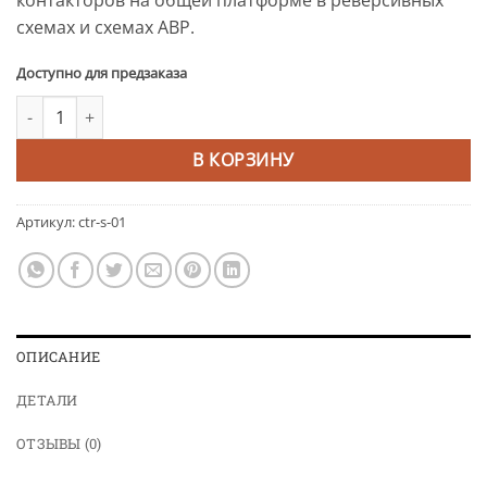
контакторов на общей платформе в реверсивных
схемах и схемах АВР.
Доступно для предзаказа
Количество товара Блокировочное уcтройство КМЭ до 32А EK
Alternative:
В КОРЗИНУ
Артикул:
ctr-s-01
ОПИСАНИЕ
ДЕТАЛИ
ОТЗЫВЫ (0)