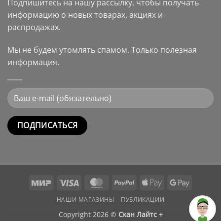
Подпишитесь на нашу рассылку, чтобы получать
информацию о новых товарах, акциях и
распродажах.
Мы не будем утомлять спамом. Только полезная
информация.
Alternative:
Mir
Visa
MasterCard
PayPal
Apple
Google
Pay
Pay
НАШИ МАГАЗИНЫ
ПУБЛИКАЦИИ
Copyright 2026 ©
Скан Лайтс +