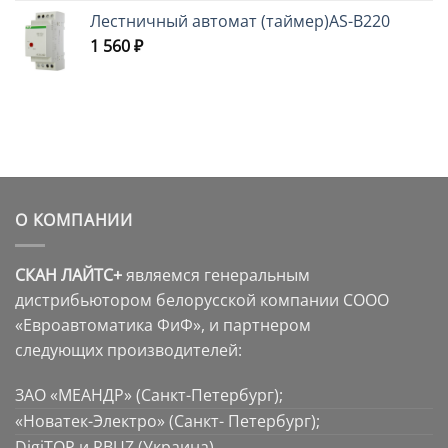
Лестничный автомат (таймер)AS-B220
1 560
₽
О КОМПАНИИ
СКАН ЛАЙТС+
являемся генеральным
дистрибьютором белорусской компании СООО
«Евроавтоматика ФиФ», и партнером
следующих производителей:
ЗАО «МЕАНДР» (Санкт-Петербург);
«Новатек-Электро» (Санкт- Петербург);
DigiTOP и RBUZ (Украина).