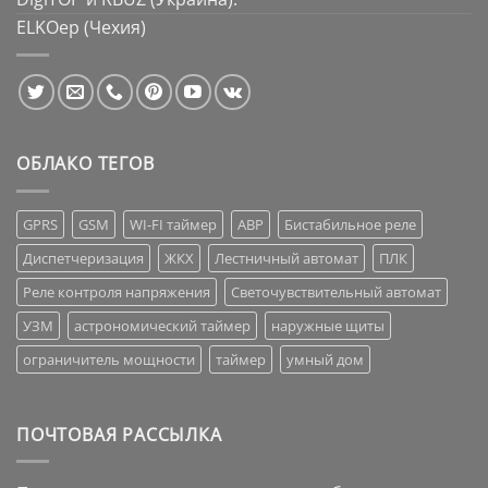
ELKOep (Чехия)
ОБЛАКО ТЕГОВ
GPRS
GSM
WI-FI таймер
АВР
Бистабильное реле
Диспетчеризация
ЖКХ
Лестничный автомат
ПЛК
Реле контроля напряжения
Светочувствительный автомат
УЗМ
астрономический таймер
наружные щиты
ограничитель мощности
таймер
умный дом
ПОЧТОВАЯ РАССЫЛКА