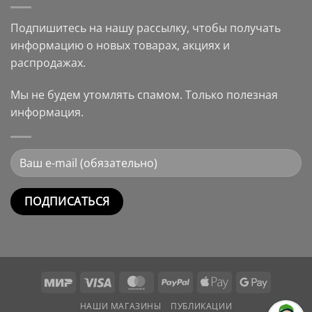
Подпишитесь на нашу рассылку, чтобы получать
информацию о новых товарах, акциях и
распродажах.
Мы не будем утомлять спамом. Только полезная
информация.
Alternative:
Mir
Visa
MasterCard
PayPal
Apple
Google
Pay
Pay
НАШИ МАГАЗИНЫ
ПУБЛИКАЦИИ