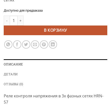
сетях
Доступно для предзаказа
Количество товара Реле контроля напряжения в 3х фазных с
Alternative:
В КОРЗИНУ
ОПИСАНИЕ
ДЕТАЛИ
ОТЗЫВЫ (0)
Реле контроля напряжения в 3х фазных сетях HRN-
57