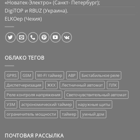
«Новатек-Электро» (Санкт- Петербург);
DigiTOP и RBUZ (Украина).
ELKOep (Чехия)
ОБЛАКО ТЕГОВ
GPRS
GSM
WI-FI таймер
АВР
Бистабильное реле
Диспетчеризация
ЖКХ
Лестничный автомат
ПЛК
Реле контроля напряжения
Светочувствительный автомат
УЗМ
астрономический таймер
наружные щиты
ограничитель мощности
таймер
умный дом
ПОЧТОВАЯ РАССЫЛКА