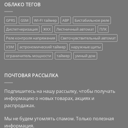
ОБЛАКО ТЕГОВ
GPRS
GSM
WI-FI таймер
АВР
Бистабильное реле
Диспетчеризация
ЖКХ
Лестничный автомат
ПЛК
Реле контроля напряжения
Светочувствительный автомат
УЗМ
астрономический таймер
наружные щиты
ограничитель мощности
таймер
умный дом
ПОЧТОВАЯ РАССЫЛКА
Подпишитесь на нашу рассылку, чтобы получать
информацию о новых товарах, акциях и
распродажах.
Мы не будем утомлять спамом. Только полезная
информация.